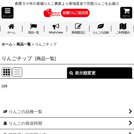
創業９０年の老舗りんご農家より産地直送で完熟りんごをお届け
メニュー
カート
ホーム
商品一覧
What's New
果樹園日記
りんごの品種
ご利用案内
ホーム
>
商品一覧
>
りんごチップ
りんごチップ
[
商品一覧
]
表示順変更
閉じる
0
件
表示数
:
並び順
:
りんごの品種一覧
絞り込む
りんごの発送時期