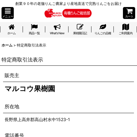
創業９０年の老舗りんご農家より産地直送で完熟りんごをお届け
メニュー
カート
ホーム
商品一覧
What's New
果樹園日記
りんごの品種
ご利用案内
ホーム
>
特定商取引法表示
特定商取引法表示
販売主
マルコウ果樹園
所在地
長野県上高井郡高山村水中1523-1
電話番号