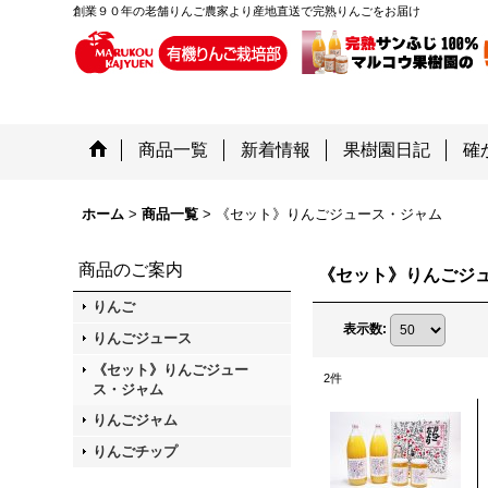
創業９０年の老舗りんご農家より産地直送で完熟りんごをお届け
商品一覧
新着情報
果樹園日記
確
ホーム
>
商品一覧
>
《セット》りんごジュース・ジャム
商品のご案内
《セット》りんごジ
りんご
表示数
:
りんごジュース
《セット》りんごジュー
2
件
ス・ジャム
りんごジャム
りんごチップ