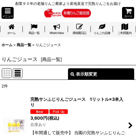
創業９０年の老舗りんご農家より産地直送で完熟りんごをお届け
メニュー
カート
ホーム
商品一覧
What's New
果樹園日記
りんごの品種
ご利用案内
ホーム
>
商品一覧
>
りんごジュース
りんごジュース
[
商品一覧
]
表示順変更
閉じる
2
件
表示数
:
完熟サンふじりんごジュース 1リットル×3本入
り
並び順
:
3,600
円
(税込)
絞り込む
在庫あり
【年間通して販売中】 当園の完熟サンふじりんご