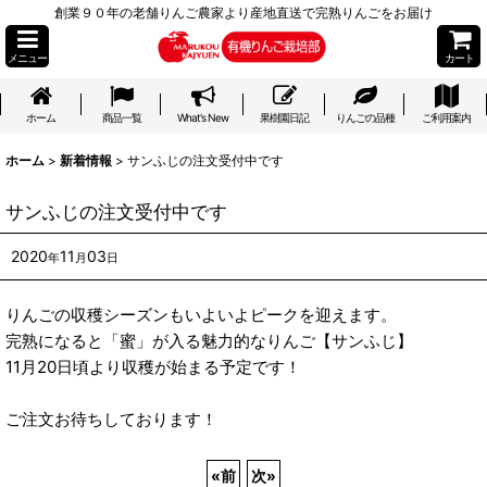
創業９０年の老舗りんご農家より産地直送で完熟りんごをお届け
メニュー
カート
ホーム
商品一覧
What's New
果樹園日記
りんごの品種
ご利用案内
ホーム
>
新着情報
>
サンふじの注文受付中です
サンふじの注文受付中です
2020
11
03
年
月
日
りんごの収穫シーズンもいよいよピークを迎えます。
完熟になると「蜜」が入る魅力的なりんご【サンふじ】
11月20日頃より収穫が始まる予定です！
ご注文お待ちしております！
«
前
次
»