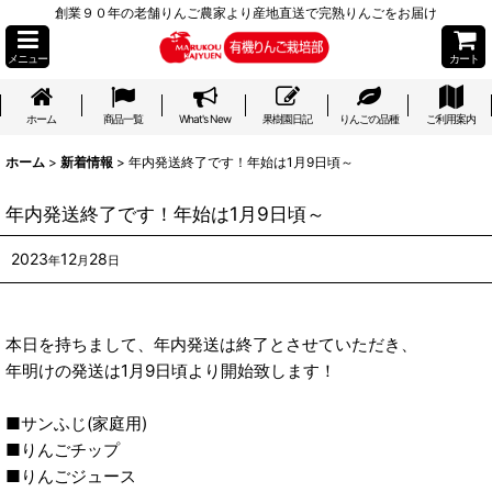
創業９０年の老舗りんご農家より産地直送で完熟りんごをお届け
メニュー
カート
ホーム
商品一覧
What's New
果樹園日記
りんごの品種
ご利用案内
ホーム
>
新着情報
>
年内発送終了です！年始は1月9日頃～
年内発送終了です！年始は1月9日頃～
2023
12
28
年
月
日
本日を持ちまして、年内発送は終了とさせていただき、
年明けの発送は1月9日頃より開始致します！
■サンふじ(家庭用)
■りんごチップ
■りんごジュース