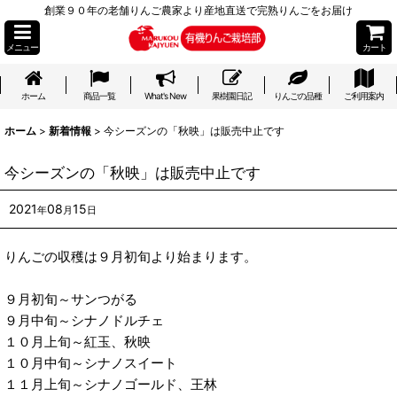
創業９０年の老舗りんご農家より産地直送で完熟りんごをお届け
メニュー
カート
ホーム
商品一覧
What's New
果樹園日記
りんごの品種
ご利用案内
ホーム
>
新着情報
>
今シーズンの「秋映」は販売中止です
今シーズンの「秋映」は販売中止です
2021
08
15
年
月
日
りんごの収穫は９月初旬より始まります。
９月初旬～サンつがる
９月中旬～シナノドルチェ
１０月上旬～紅玉、秋映
１０月中旬～シナノスイート
１１月上旬～シナノゴールド、王林