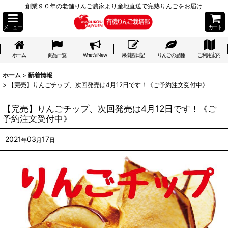
創業９０年の老舗りんご農家より産地直送で完熟りんごをお届け
メニュー
カート
ホーム
商品一覧
What's New
果樹園日記
りんごの品種
ご利用案内
ホーム
>
新着情報
>
【完売】りんごチップ、次回発売は4月12日です！《ご予約注文受付中》
【完売】りんごチップ、次回発売は4月12日です！《ご
予約注文受付中》
2021
03
17
年
月
日