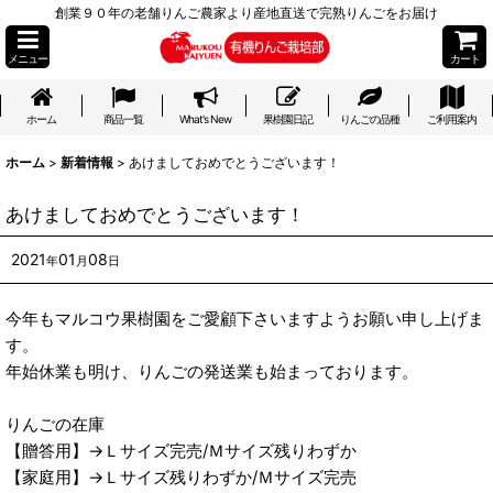
創業９０年の老舗りんご農家より産地直送で完熟りんごをお届け
メニュー
カート
ホーム
商品一覧
What's New
果樹園日記
りんごの品種
ご利用案内
ホーム
>
新着情報
>
あけましておめでとうございます！
あけましておめでとうございます！
2021
01
08
年
月
日
今年もマルコウ果樹園をご愛顧下さいますようお願い申し上げま
す。
年始休業も明け、りんごの発送業も始まっております。
りんごの在庫
【贈答用】→Ｌサイズ完売/Ｍサイズ残りわずか
【家庭用】→Ｌサイズ残りわずか/Ｍサイズ完売