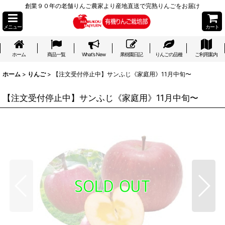
創業９０年の老舗りんご農家より産地直送で完熟りんごをお届け
メニュー
カート
ホーム
商品一覧
What's New
果樹園日記
りんごの品種
ご利用案内
ホーム
>
りんご
>
【注文受付停止中】サンふじ《家庭用》11月中旬〜
【注文受付停止中】サンふじ《家庭用》11月中旬〜