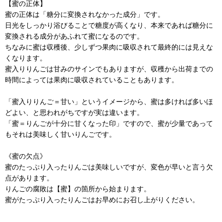
【蜜の正体】
蜜の正体は「糖分に変換されなかった成分」です。
日光をしっかり浴びることで糖度が高くなり、本来であれば糖分に
変換される成分があふれて蜜になるのです。
ちなみに蜜は収穫後、少しずつ果肉に吸収されて最終的には見えな
くなります。
蜜入りりんごは甘みのサインでもありますが、収穫から出荷までの
時間によっては果肉に吸収されていることもあります。
「蜜入りりんご＝甘い」というイメージから、蜜は多ければ多いほ
どよい、と思われがちですが実は違います。
「蜜＝りんごが十分に甘くなった印」ですので、蜜が少量であって
もそれは美味しく甘いりんごです。
《蜜の欠点》
蜜のたっぷり入ったりんごは美味しいですが、変色が早いと言う欠
点があります。
りんごの腐敗は【蜜】の箇所から始まります。
蜜がたっぷり入ったりんごはお早めにお召し上がりください。