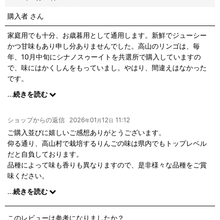
購入者
さん
家庭用でも十分、お歳暮用として通用します。新鮮でジューシー
かつ甘味もあり申し分ありませんでした。高山のリンゴは、毎
年、10月中旬にシナノスゥーイトを共選所で購入していますの
で、味にはかくしんをもっていまし。やはり、間違えはなかった
です。
11月中旬の注文で、11月末には届き、迅速な対応にも感謝です。
...
続きを読む
ありがとうございまました。
ショップからの返信
2026
01
12
11:12
年
月
日
ご購入並びに嬉しいご感想ありがとうございます。
仰る通り、高山村で栽培するりんごの味は県内でもトップレベル
だと自負しております。
品種によって味も香りも異なりますので、是非様々な品種をご賞
味ください。
マルコウ果樹園
...
続きを読む
このレビューは参考になりましたか？